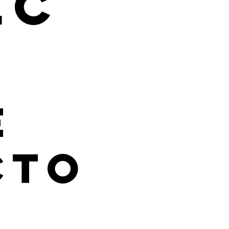
ec
e
cto